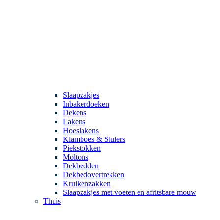
Slaapzakjes
Inbakerdoeken
Dekens
Lakens
Hoeslakens
Klamboes & Sluiers
Piekstokken
Moltons
Dekbedden
Dekbedovertrekken
Kruikenzakken
Slaapzakjes met voeten en afritsbare mouw
Thuis