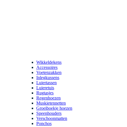
Wikkeldekens
Accessoires
Voetenzakken
Inlegkussens
Luiertassen
Luieretuis
Rugtasjes
Regenhoezen
Muskietennetten
Groeiboekje hoezen
Speenhouders
Verschoonmatten
Ponchos