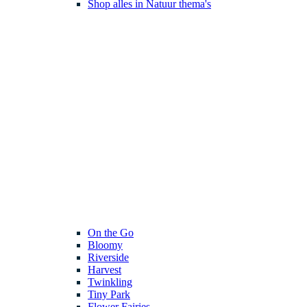
Shop alles in Natuur thema's
On the Go
Bloomy
Riverside
Harvest
Twinkling
Tiny Park
Flower Fairies