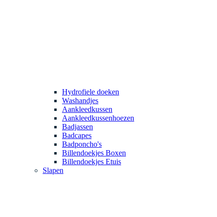
Hydrofiele doeken
Washandjes
Aankleedkussen
Aankleedkussenhoezen
Badjassen
Badcapes
Badponcho's
Billendoekjes Boxen
Billendoekjes Etuis
Slapen