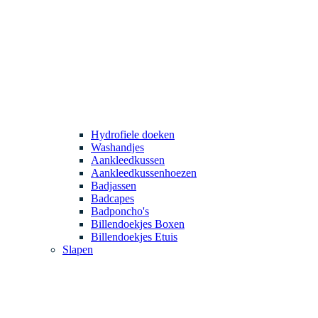
Hydrofiele doeken
Washandjes
Aankleedkussen
Aankleedkussenhoezen
Badjassen
Badcapes
Badponcho's
Billendoekjes Boxen
Billendoekjes Etuis
Slapen