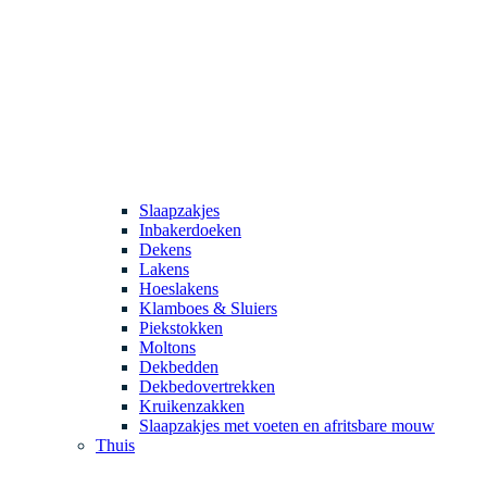
Slaapzakjes
Inbakerdoeken
Dekens
Lakens
Hoeslakens
Klamboes & Sluiers
Piekstokken
Moltons
Dekbedden
Dekbedovertrekken
Kruikenzakken
Slaapzakjes met voeten en afritsbare mouw
Thuis