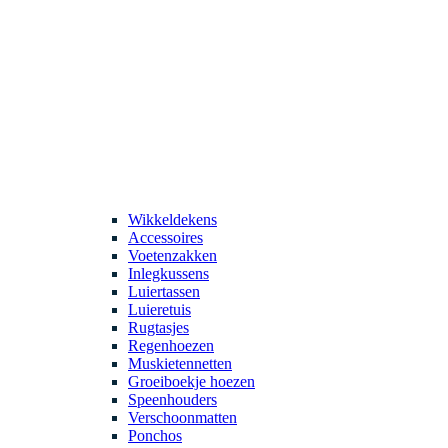
Wikkeldekens
Accessoires
Voetenzakken
Inlegkussens
Luiertassen
Luieretuis
Rugtasjes
Regenhoezen
Muskietennetten
Groeiboekje hoezen
Speenhouders
Verschoonmatten
Ponchos