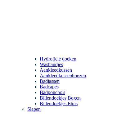
Hydrofiele doeken
Washandjes
Aankleedkussen
Aankleedkussenhoezen
Badjassen
Badcapes
Badponcho's
Billendoekjes Boxen
Billendoekjes Etuis
Slapen