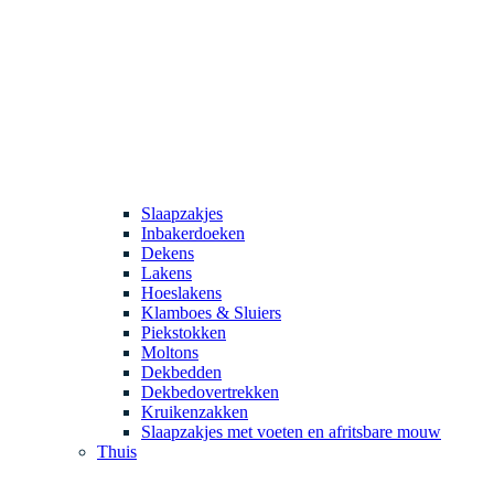
Slaapzakjes
Inbakerdoeken
Dekens
Lakens
Hoeslakens
Klamboes & Sluiers
Piekstokken
Moltons
Dekbedden
Dekbedovertrekken
Kruikenzakken
Slaapzakjes met voeten en afritsbare mouw
Thuis