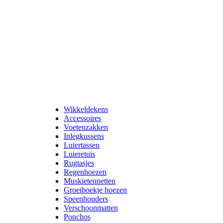
Wikkeldekens
Accessoires
Voetenzakken
Inlegkussens
Luiertassen
Luieretuis
Rugtasjes
Regenhoezen
Muskietennetten
Groeiboekje hoezen
Speenhouders
Verschoonmatten
Ponchos